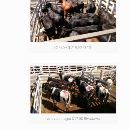
vq 425 kg $18,50 Tandil
vq overa negra $17.50 Rivadavia